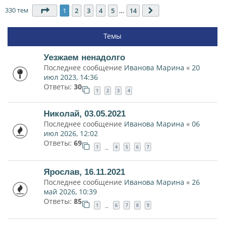
330 тем
Страница
1
из
14
1
2
3
4
5
…
14
След.
Темы
Уезжаем ненадолго
Последнее сообщение
Иванова Марина
«
20
июл 2023, 14:36
Ответы:
30
1
2
3
4
Николай, 03.05.2021
Последнее сообщение
Иванова Марина
«
06
июл 2026, 12:02
Ответы:
69
1
4
5
6
7
…
Ярослав, 16.11.2021
Последнее сообщение
Иванова Марина
«
26
май 2026, 10:39
Ответы:
85
1
6
7
8
9
…