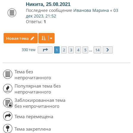
Никита, 25.08.2021
Последнее сообщение
Иванова Марина
«
03
дек 2023, 21:52
Ответы:
1
Новая тема
330 тем
Страница
1
из
14
1
2
3
4
5
…
14
След.
Тема без
непрочитанного
Популярная тема без
непрочитанного
Заблокированная тема
без непрочитанного
Тема перемещена
Тема закреплена