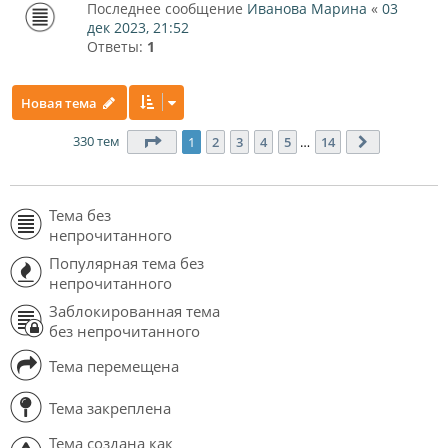
Последнее сообщение
Иванова Марина
«
03
дек 2023, 21:52
Ответы:
1
Новая тема
330 тем
Страница
1
из
14
1
2
3
4
5
…
14
След.
Тема без
непрочитанного
Популярная тема без
непрочитанного
Заблокированная тема
без непрочитанного
Тема перемещена
Тема закреплена
Тема создана как