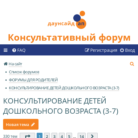
Консультативный форум
FAQ
Регистрация
Вход
П
На сайт
о
Список форумов
и
ФОРУМЫ ДЛЯ РОДИТЕЛЕЙ
с
КОНСУЛЬТИРОВАНИЕ ДЕТЕЙ ДОШКОЛЬНОГО ВОЗРАСТА (3-7)
к
КОНСУЛЬТИРОВАНИЕ ДЕТЕЙ
ДОШКОЛЬНОГО ВОЗРАСТА (3-7)
Новая тема
330 тем
Страница
1
из
14
1
2
3
4
5
…
14
След.