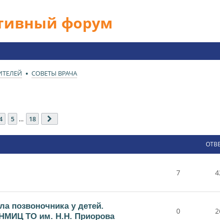
ативный форум
ИТЕЛЕЙ
СОВЕТЫ ВРАЧА
18
4
5
…
18
След.
ОТВ
7
4
ла позвоночника у детей.
0
2
НМИЦ ТО им. Н.Н. Приорова