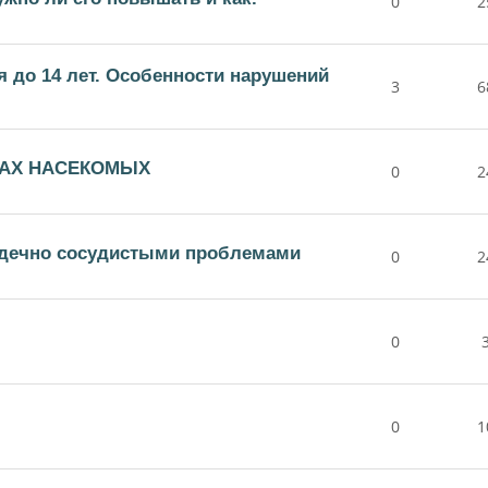
0
2
я до 14 лет. Особенности нарушений
3
6
САХ НАСЕКОМЫХ
0
2
ердечно сосудистыми проблемами
0
2
0
0
1