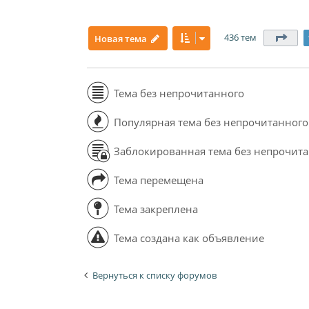
436 тем
Стр
Новая тема
Тема без непрочитанного
Популярная тема без непрочитанного
Заблокированная тема без непрочит
Тема перемещена
Тема закреплена
Тема создана как объявление
Вернуться к списку форумов