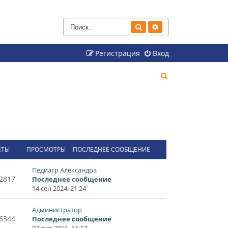
Поиск
Расширенный поиск
Регистрация
Вход
П
о
и
с
к
ЕТЫ
ПРОСМОТРЫ
ПОСЛЕДНЕЕ СООБЩЕНИЕ
Педиатр Александра
2817
Последнее сообщение
14 сен 2024, 21:24
Администратор
6344
Последнее сообщение
02 фев 2021, 11:17