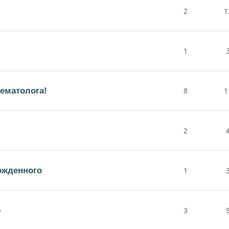
2
1
1
гематолога!
8
1
2
ожденного
1
е
3