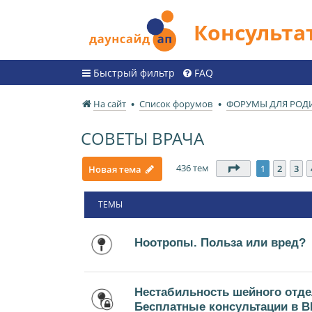
Консульт
Быстрый фильтр
FAQ
На сайт
Список форумов
ФОРУМЫ ДЛЯ РОД
СОВЕТЫ ВРАЧА
436 тем
Страница
1
из
1
2
3
Новая тема
ТЕМЫ
Ноотропы. Польза или вред?
Нестабильность шейного отде
Бесплатные консультации в В