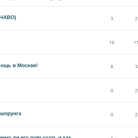
(ЧАВО)
3
2
10
1
ощь в Москве!
8
3
0
2
ршпрунга
0
2
жно ли его повышать и как.