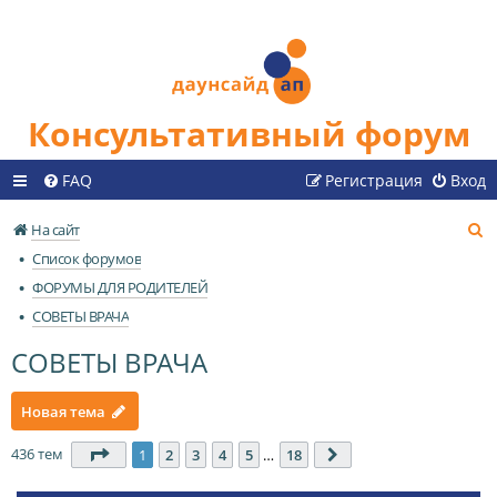
Консультативный форум
FAQ
Регистрация
Вход
П
На сайт
о
Список форумов
и
ФОРУМЫ ДЛЯ РОДИТЕЛЕЙ
с
СОВЕТЫ ВРАЧА
к
СОВЕТЫ ВРАЧА
Новая тема
436 тем
Страница
1
из
18
1
2
3
4
5
…
18
След.