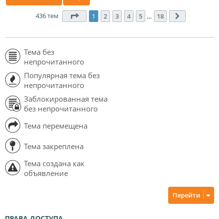
436 тем
Страница
1
из
18
1
2
3
4
5
…
18
След.
Тема без
непрочитанного
Популярная тема без
непрочитанного
Заблокированная тема
без непрочитанного
Тема перемещена
Тема закреплена
Тема создана как
объявление
Перейти
ПРАВА ДОСТУПА