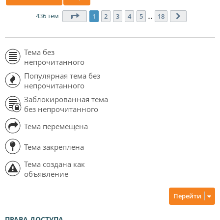
436 тем
Страница
1
из
18
1
2
3
4
5
…
18
След.
Тема без
непрочитанного
Популярная тема без
непрочитанного
Заблокированная тема
без непрочитанного
Тема перемещена
Тема закреплена
Тема создана как
объявление
Перейти
ПРАВА ДОСТУПА