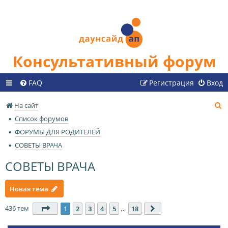
Консультативный форум
FAQ
Регистрация
Вход
П
На сайт
о
Список форумов
и
ФОРУМЫ ДЛЯ РОДИТЕЛЕЙ
с
СОВЕТЫ ВРАЧА
к
СОВЕТЫ ВРАЧА
Новая тема
436 тем
Страница
1
из
18
1
2
3
4
5
…
18
След.