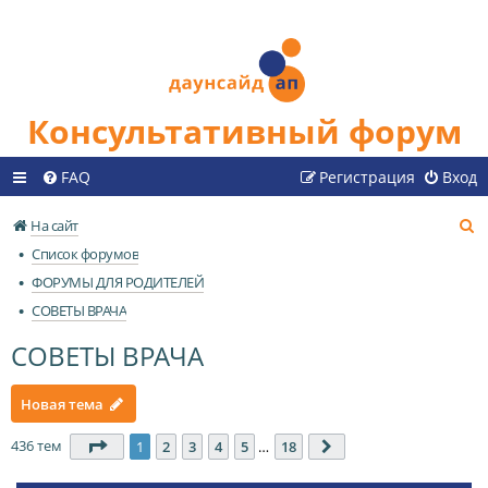
Консультативный форум
FAQ
Регистрация
Вход
П
На сайт
о
Список форумов
и
ФОРУМЫ ДЛЯ РОДИТЕЛЕЙ
с
СОВЕТЫ ВРАЧА
к
СОВЕТЫ ВРАЧА
Новая тема
436 тем
Страница
1
из
18
1
2
3
4
5
…
18
След.