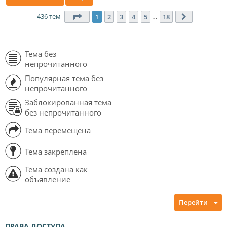
436 тем
Страница
1
из
18
1
2
3
4
5
…
18
След.
Тема без
непрочитанного
Популярная тема без
непрочитанного
Заблокированная тема
без непрочитанного
Тема перемещена
Тема закреплена
Тема создана как
объявление
Перейти
ПРАВА ДОСТУПА