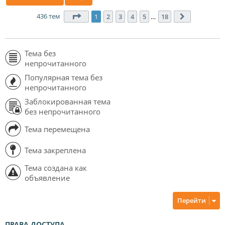
436 тем
Страница
1
из
18
1
2
3
4
5
…
18
След.
Тема без
непрочитанного
Популярная тема без
непрочитанного
Заблокированная тема
без непрочитанного
Тема перемещена
Тема закреплена
Тема создана как
объявление
Перейти
ПРАВА ДОСТУПА