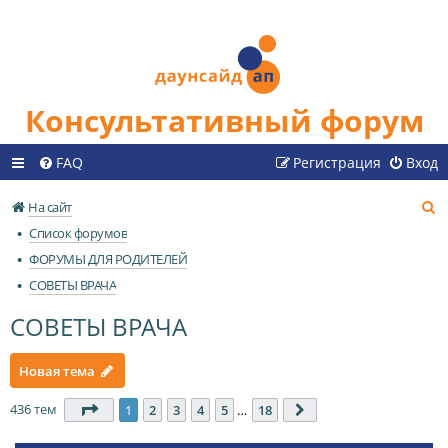
Консультативный форум
FAQ
Регистрация
Вход
П
На сайт
о
Список форумов
и
ФОРУМЫ ДЛЯ РОДИТЕЛЕЙ
с
СОВЕТЫ ВРАЧА
к
СОВЕТЫ ВРАЧА
Новая тема
436 тем
Страница
1
из
18
1
2
3
4
5
…
18
След.