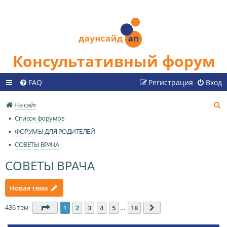
Консультативный форум
FAQ
Регистрация
Вход
П
На сайт
о
Список форумов
и
ФОРУМЫ ДЛЯ РОДИТЕЛЕЙ
с
СОВЕТЫ ВРАЧА
к
СОВЕТЫ ВРАЧА
Новая тема
436 тем
Страница
1
из
18
1
2
3
4
5
…
18
След.