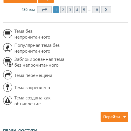
436 тем
Страница
1
из
18
1
2
3
4
5
…
18
След.
Тема без
непрочитанного
Популярная тема без
непрочитанного
Заблокированная тема
без непрочитанного
Тема перемещена
Тема закреплена
Тема создана как
объявление
Перейти
ПРАВА ДОСТУПА