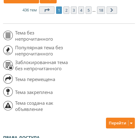
436 тем
Страница
1
из
18
1
2
3
4
5
…
18
След.
Тема без
непрочитанного
Популярная тема без
непрочитанного
Заблокированная тема
без непрочитанного
Тема перемещена
Тема закреплена
Тема создана как
объявление
Перейти
ПРАВА ДОСТУПА