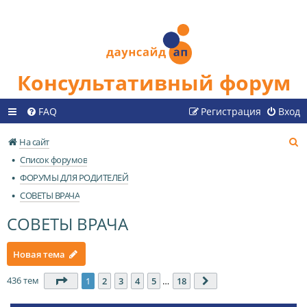
Консультативный форум
FAQ
Регистрация
Вход
П
На сайт
о
Список форумов
и
ФОРУМЫ ДЛЯ РОДИТЕЛЕЙ
с
СОВЕТЫ ВРАЧА
к
СОВЕТЫ ВРАЧА
Новая тема
436 тем
Страница
1
из
18
1
2
3
4
5
…
18
След.