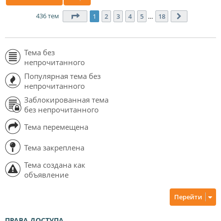
436 тем
Страница
1
из
18
1
2
3
4
5
…
18
След.
Тема без
непрочитанного
Популярная тема без
непрочитанного
Заблокированная тема
без непрочитанного
Тема перемещена
Тема закреплена
Тема создана как
объявление
Перейти
ПРАВА ДОСТУПА