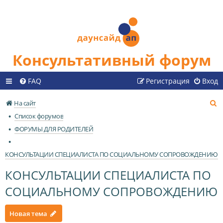
Консультативный форум
FAQ
Регистрация
Вход
П
На сайт
о
Список форумов
и
ФОРУМЫ ДЛЯ РОДИТЕЛЕЙ
с
к
КОНСУЛЬТАЦИИ СПЕЦИАЛИСТА ПО СОЦИАЛЬНОМУ СОПРОВОЖДЕНИЮ
КОНСУЛЬТАЦИИ СПЕЦИАЛИСТА ПО
СОЦИАЛЬНОМУ СОПРОВОЖДЕНИЮ
Новая тема