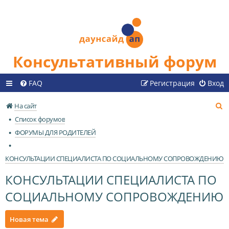
Консультативный форум
FAQ
Регистрация
Вход
П
На сайт
о
Список форумов
и
ФОРУМЫ ДЛЯ РОДИТЕЛЕЙ
с
к
КОНСУЛЬТАЦИИ СПЕЦИАЛИСТА ПО СОЦИАЛЬНОМУ СОПРОВОЖДЕНИЮ
КОНСУЛЬТАЦИИ СПЕЦИАЛИСТА ПО
СОЦИАЛЬНОМУ СОПРОВОЖДЕНИЮ
Новая тема