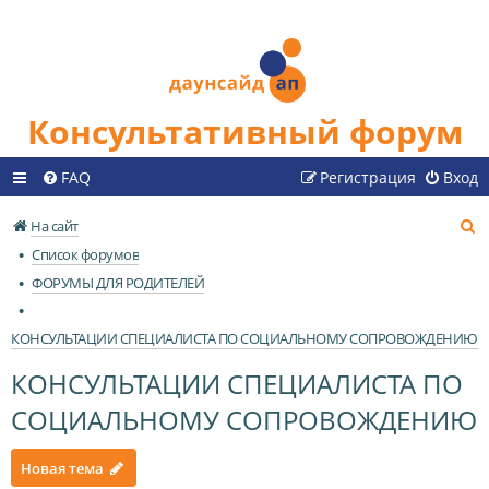
Консультативный форум
FAQ
Регистрация
Вход
П
На сайт
о
Список форумов
и
ФОРУМЫ ДЛЯ РОДИТЕЛЕЙ
с
к
КОНСУЛЬТАЦИИ СПЕЦИАЛИСТА ПО СОЦИАЛЬНОМУ СОПРОВОЖДЕНИЮ
КОНСУЛЬТАЦИИ СПЕЦИАЛИСТА ПО
СОЦИАЛЬНОМУ СОПРОВОЖДЕНИЮ
Новая тема