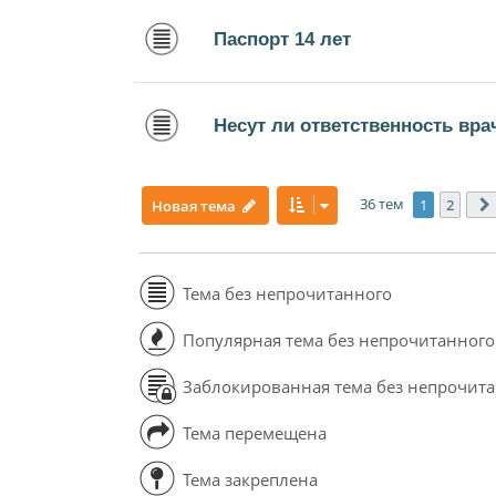
Паспорт 14 лет
Несут ли ответственность вра
36 тем
1
2
Новая тема
Тема без непрочитанного
Популярная тема без непрочитанного
Заблокированная тема без непрочит
Тема перемещена
Тема закреплена