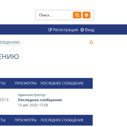
Поиск
Расширенный поиск
Регистрация
Вход
П
ОВОЖДЕНИЮ
о
ДЕНИЮ
и
с
к
ЕТЫ
ПРОСМОТРЫ
ПОСЛЕДНЕЕ СООБЩЕНИЕ
Администратор
5513
Последнее сообщение
15 дек 2020, 13:58
ЕТЫ
ПРОСМОТРЫ
ПОСЛЕДНЕЕ СООБЩЕНИЕ