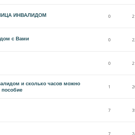
ЛИЦА ИНВАЛИДОМ
0
2
дом с Вами
0
2
0
2
валидом и сколько часов можно
1
2
о пособие
7
3
7
2