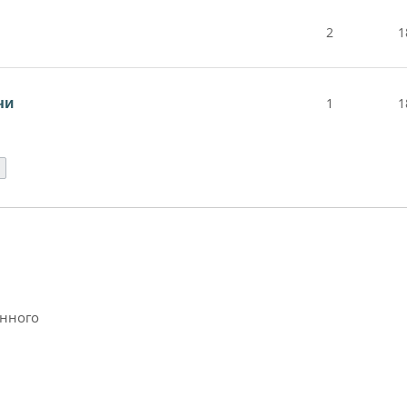
2
1
чи
1
1
След.
анного