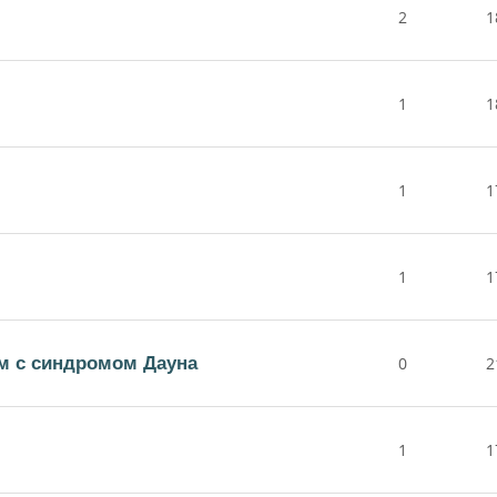
2
1
1
1
1
1
1
1
м с синдромом Дауна
0
2
1
1