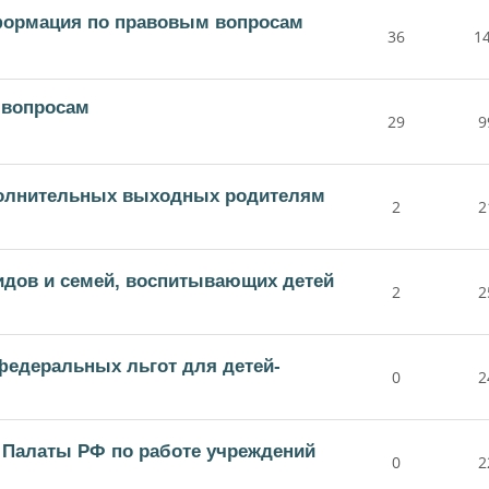
формация по правовым вопросам
36
1
 вопросам
29
9
олнительных выходных родителям
2
2
идов и семей, воспитывающих детей
2
2
федеральных льгот для детей-
0
2
 Палаты РФ по работе учреждений
0
2