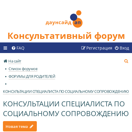
Консультативный форум
FAQ
Регистрация
Вход
П
На сайт
о
Список форумов
и
ФОРУМЫ ДЛЯ РОДИТЕЛЕЙ
с
к
КОНСУЛЬТАЦИИ СПЕЦИАЛИСТА ПО СОЦИАЛЬНОМУ СОПРОВОЖДЕНИЮ
КОНСУЛЬТАЦИИ СПЕЦИАЛИСТА ПО
СОЦИАЛЬНОМУ СОПРОВОЖДЕНИЮ
Новая тема