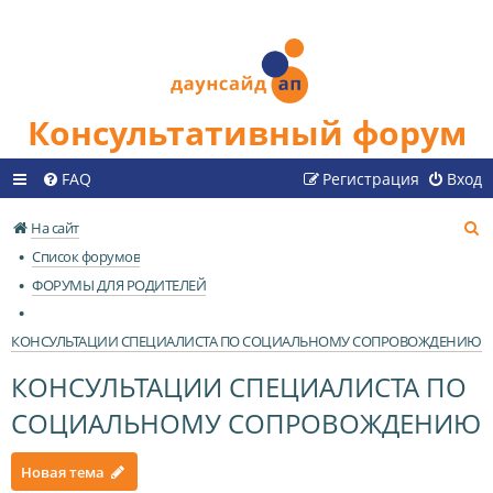
Консультативный форум
FAQ
Регистрация
Вход
П
На сайт
о
Список форумов
и
ФОРУМЫ ДЛЯ РОДИТЕЛЕЙ
с
к
КОНСУЛЬТАЦИИ СПЕЦИАЛИСТА ПО СОЦИАЛЬНОМУ СОПРОВОЖДЕНИЮ
КОНСУЛЬТАЦИИ СПЕЦИАЛИСТА ПО
СОЦИАЛЬНОМУ СОПРОВОЖДЕНИЮ
Новая тема