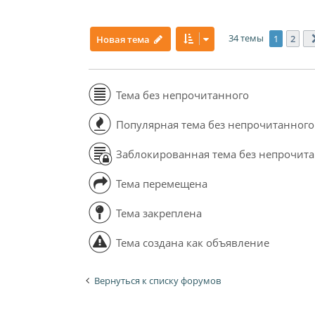
34 темы
1
2
Новая тема
Тема без непрочитанного
Популярная тема без непрочитанного
Заблокированная тема без непрочит
Тема перемещена
Тема закреплена
Тема создана как объявление
Вернуться к списку форумов