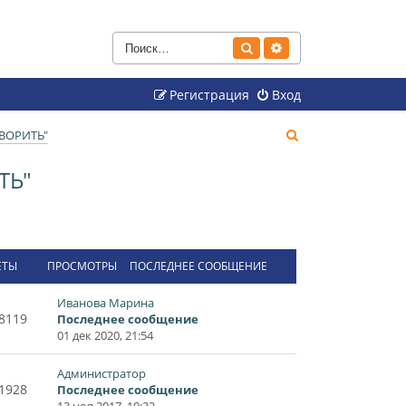
Поиск
Расширенный поиск
Регистрация
Вход
П
ВОРИТЬ"
о
ТЬ"
и
с
к
ЕТЫ
ПРОСМОТРЫ
ПОСЛЕДНЕЕ СООБЩЕНИЕ
Иванова Марина
8119
Последнее сообщение
01 дек 2020, 21:54
Администратор
1928
Последнее сообщение
13 ноя 2017, 10:32