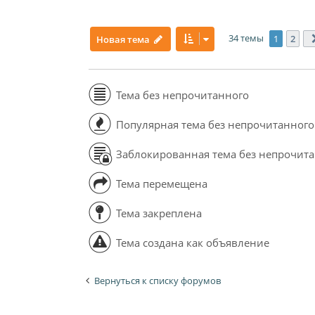
34 темы
1
2
Новая тема
Тема без непрочитанного
Популярная тема без непрочитанного
Заблокированная тема без непрочит
Тема перемещена
Тема закреплена
Тема создана как объявление
Вернуться к списку форумов