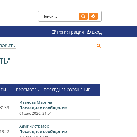
Поиск
Расширенный поиск
Регистрация
Вход
П
ВОРИТЬ"
о
ТЬ"
и
с
к
ЕТЫ
ПРОСМОТРЫ
ПОСЛЕДНЕЕ СООБЩЕНИЕ
Иванова Марина
8139
Последнее сообщение
01 дек 2020, 21:54
Администратор
1952
Последнее сообщение
13 ноя 2017, 10:32