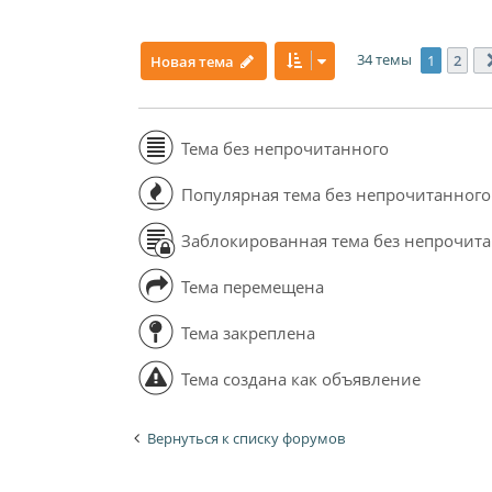
34 темы
1
2
Новая тема
Тема без непрочитанного
Популярная тема без непрочитанного
Заблокированная тема без непрочит
Тема перемещена
Тема закреплена
Тема создана как объявление
Вернуться к списку форумов