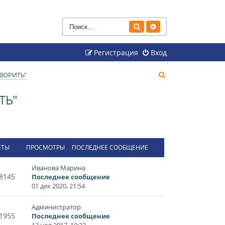
Поиск
Расширенный поиск
Регистрация
Вход
П
ВОРИТЬ"
о
ТЬ"
и
с
к
ЕТЫ
ПРОСМОТРЫ
ПОСЛЕДНЕЕ СООБЩЕНИЕ
Иванова Марина
8145
Последнее сообщение
01 дек 2020, 21:54
Администратор
1955
Последнее сообщение
13 ноя 2017, 10:32