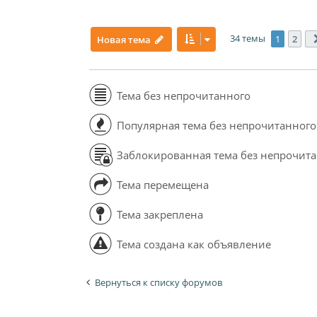
34 темы
1
2
Новая тема
Тема без непрочитанного
Популярная тема без непрочитанного
Заблокированная тема без непрочит
Тема перемещена
Тема закреплена
Тема создана как объявление
Вернуться к списку форумов