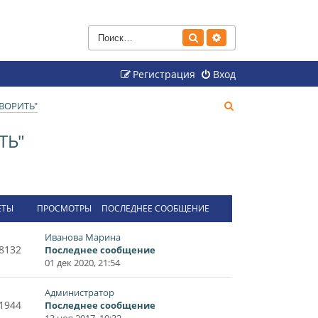
Поиск
Расширенный поиск
Регистрация
Вход
П
ВОРИТЬ"
о
ТЬ"
и
с
к
ЕТЫ
ПРОСМОТРЫ
ПОСЛЕДНЕЕ СООБЩЕНИЕ
Иванова Марина
8132
Последнее сообщение
01 дек 2020, 21:54
Администратор
1944
Последнее сообщение
13 ноя 2017, 10:32