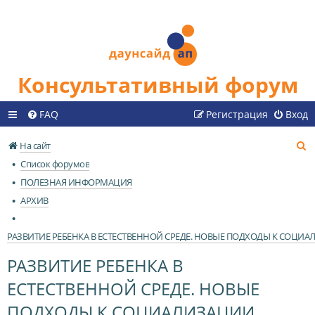
Консультативный форум
FAQ
Регистрация
Вход
П
На сайт
о
Список форумов
и
ПОЛЕЗНАЯ ИНФОРМАЦИЯ
с
АРХИВ
к
РАЗВИТИЕ РЕБЕНКА В ЕСТЕСТВЕННОЙ СРЕДЕ. НОВЫЕ ПОДХОДЫ К СОЦИ
РАЗВИТИЕ РЕБЕНКА В
ЕСТЕСТВЕННОЙ СРЕДЕ. НОВЫЕ
ПОДХОДЫ К СОЦИАЛИЗАЦИИ