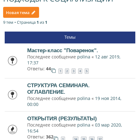
Новая тема
9 тем • Страница
1
из
1
Темы
Мастер-класс "Поваренок".
Последнее сообщение
polina
«
12 авг 2019,
17:37
Ответы:
44
1
2
3
4
5
СТРУКТУРА СЕМИНАРА.
ОГЛАВЛЕНИЕ.
Последнее сообщение
polina
«
19 ноя 2014,
00:00
ОТКРЫТИЯ (РЕЗУЛЬТАТЫ)
Последнее сообщение
polina
«
03 мар 2020,
16:54
Ответы:
362
1
34
35
36
37
…