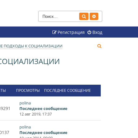
Поиск
Расширенный поиск
Регистрация
Вход
П
ВЫЕ ПОДХОДЫ К СОЦИАЛИЗАЦИИ
о
К СОЦИАЛИЗАЦИИ
и
с
к
ЕТЫ
ПРОСМОТРЫ
ПОСЛЕДНЕЕ СООБЩЕНИЕ
polina
39291
Последнее сообщение
12 авг 2019, 17:37
polina
0137
Последнее сообщение
19 ноя 2014, 00:00