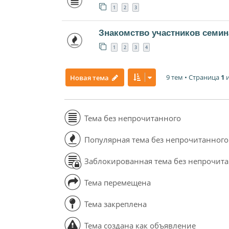
1
2
3
Знакомство участников семин
1
2
3
4
9 тем • Страница
1
Новая тема
Тема без непрочитанного
Популярная тема без непрочитанного
Заблокированная тема без непрочит
Тема перемещена
Тема закреплена
Тема создана как объявление