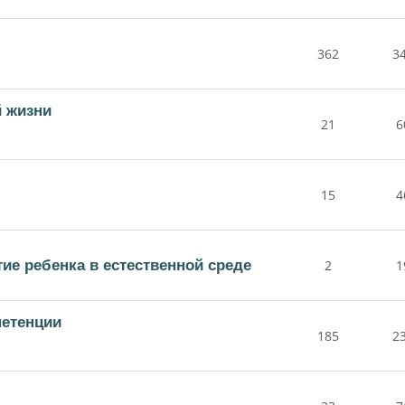
362
3
й жизни
21
6
15
4
е ребенка в естественной среде
2
1
етенции
185
2