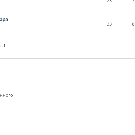
23
7
ара
33
8
из
1
анного