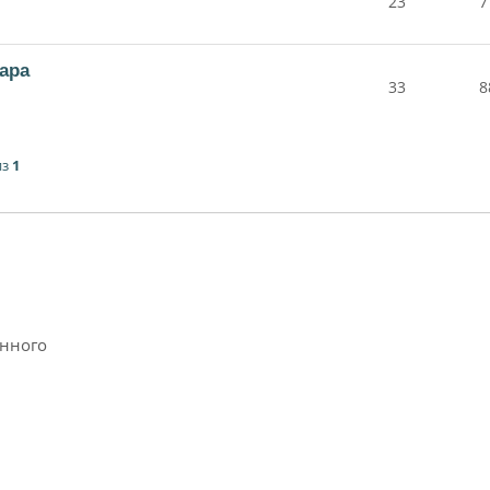
23
7
ара
33
8
из
1
анного