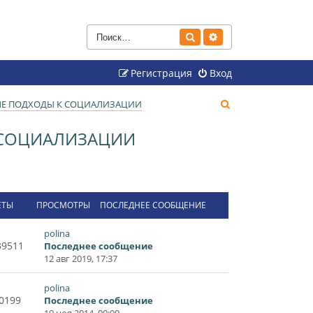
Поиск
Расширенный поиск
Регистрация
Вход
П
ВЫЕ ПОДХОДЫ К СОЦИАЛИЗАЦИИ
о
К СОЦИАЛИЗАЦИИ
и
с
к
ЕТЫ
ПРОСМОТРЫ
ПОСЛЕДНЕЕ СООБЩЕНИЕ
polina
39511
Последнее сообщение
12 авг 2019, 17:37
polina
0199
Последнее сообщение
19 ноя 2014, 00:00