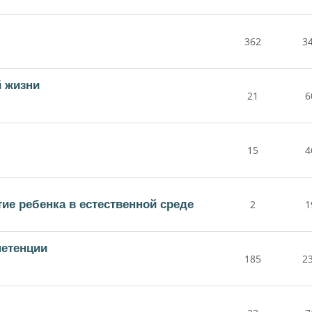
362
3
й жизни
21
6
15
4
е ребенка в естественной среде
2
1
етенции
185
2