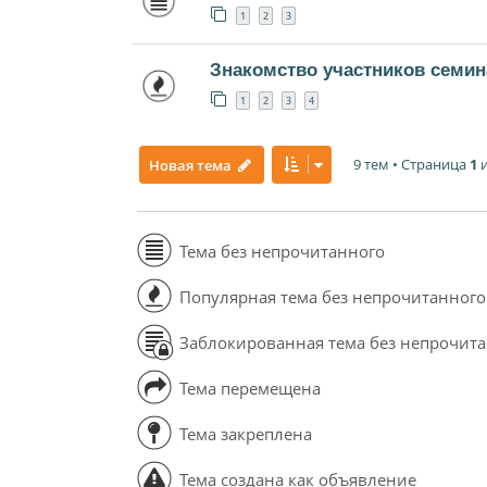
1
2
3
Знакомство участников семин
1
2
3
4
9 тем • Страница
1
Новая тема
Тема без непрочитанного
Популярная тема без непрочитанного
Заблокированная тема без непрочит
Тема перемещена
Тема закреплена
Тема создана как объявление