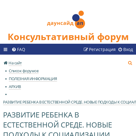
Консультативный форум
FAQ
Регистрация
Вход
П
На сайт
о
Список форумов
и
ПОЛЕЗНАЯ ИНФОРМАЦИЯ
с
АРХИВ
к
РАЗВИТИЕ РЕБЕНКА В ЕСТЕСТВЕННОЙ СРЕДЕ. НОВЫЕ ПОДХОДЫ К СОЦИ
РАЗВИТИЕ РЕБЕНКА В
ЕСТЕСТВЕННОЙ СРЕДЕ. НОВЫЕ
ПОДХОДЫ К СОЦИАЛИЗАЦИИ