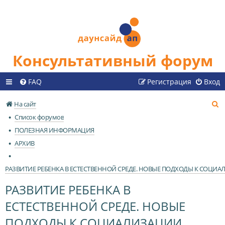
Консультативный форум
FAQ
Регистрация
Вход
П
На сайт
о
Список форумов
и
ПОЛЕЗНАЯ ИНФОРМАЦИЯ
с
АРХИВ
к
РАЗВИТИЕ РЕБЕНКА В ЕСТЕСТВЕННОЙ СРЕДЕ. НОВЫЕ ПОДХОДЫ К СОЦИ
РАЗВИТИЕ РЕБЕНКА В
ЕСТЕСТВЕННОЙ СРЕДЕ. НОВЫЕ
ПОДХОДЫ К СОЦИАЛИЗАЦИИ