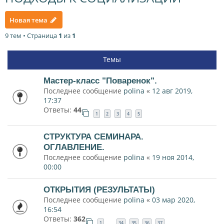
Новая тема
9 тем • Страница
1
из
1
Темы
Мастер-класс "Поваренок".
Последнее сообщение
polina
«
12 авг 2019,
17:37
Ответы:
44
1
2
3
4
5
СТРУКТУРА СЕМИНАРА.
ОГЛАВЛЕНИЕ.
Последнее сообщение
polina
«
19 ноя 2014,
00:00
ОТКРЫТИЯ (РЕЗУЛЬТАТЫ)
Последнее сообщение
polina
«
03 мар 2020,
16:54
Ответы:
362
1
34
35
36
37
…