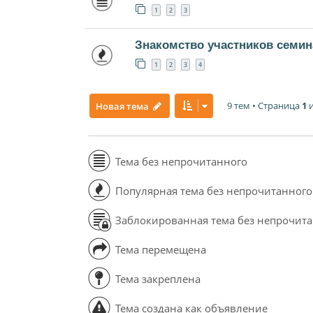
1
2
3
Знакомство участников семин
1
2
3
4
9 тем • Страница
1
Новая тема
Тема без непрочитанного
Популярная тема без непрочитанного
Заблокированная тема без непрочит
Тема перемещена
Тема закреплена
Тема создана как объявление