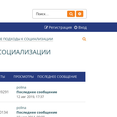
Поиск
Расширенный поиск
Регистрация
Вход
П
ВЫЕ ПОДХОДЫ К СОЦИАЛИЗАЦИИ
о
К СОЦИАЛИЗАЦИИ
и
с
к
ЕТЫ
ПРОСМОТРЫ
ПОСЛЕДНЕЕ СООБЩЕНИЕ
polina
39291
Последнее сообщение
12 авг 2019, 17:37
polina
0134
Последнее сообщение
19 ноя 2014, 00:00