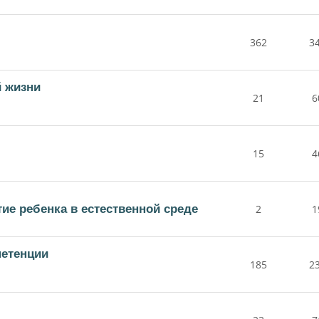
362
3
й жизни
21
6
15
4
е ребенка в естественной среде
2
1
етенции
185
2