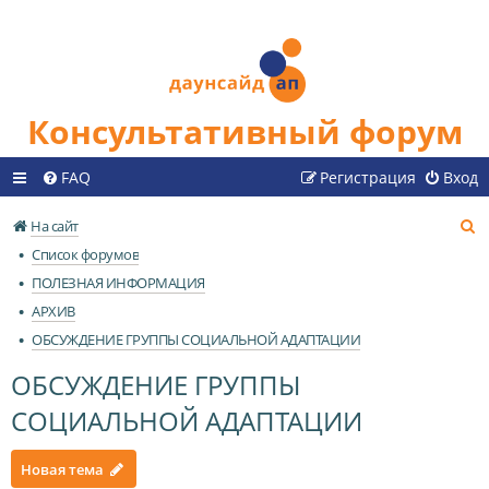
Консультативный форум
FAQ
Регистрация
Вход
П
На сайт
о
Список форумов
и
ПОЛЕЗНАЯ ИНФОРМАЦИЯ
с
АРХИВ
к
ОБСУЖДЕНИЕ ГРУППЫ СОЦИАЛЬНОЙ АДАПТАЦИИ
ОБСУЖДЕНИЕ ГРУППЫ
СОЦИАЛЬНОЙ АДАПТАЦИИ
Новая тема