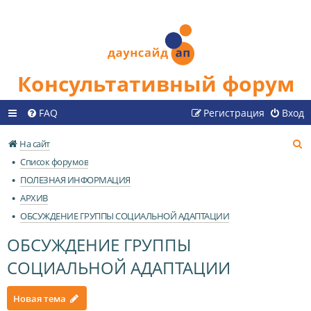
Консультативный форум
FAQ
Регистрация
Вход
П
На сайт
о
Список форумов
и
ПОЛЕЗНАЯ ИНФОРМАЦИЯ
с
АРХИВ
к
ОБСУЖДЕНИЕ ГРУППЫ СОЦИАЛЬНОЙ АДАПТАЦИИ
ОБСУЖДЕНИЕ ГРУППЫ
СОЦИАЛЬНОЙ АДАПТАЦИИ
Новая тема