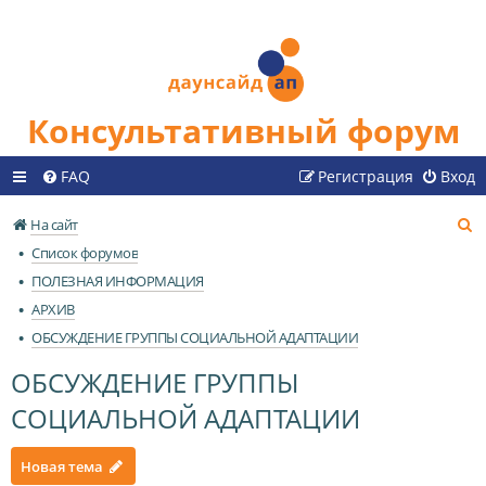
Консультативный форум
FAQ
Регистрация
Вход
П
На сайт
о
Список форумов
и
ПОЛЕЗНАЯ ИНФОРМАЦИЯ
с
АРХИВ
к
ОБСУЖДЕНИЕ ГРУППЫ СОЦИАЛЬНОЙ АДАПТАЦИИ
ОБСУЖДЕНИЕ ГРУППЫ
СОЦИАЛЬНОЙ АДАПТАЦИИ
Новая тема