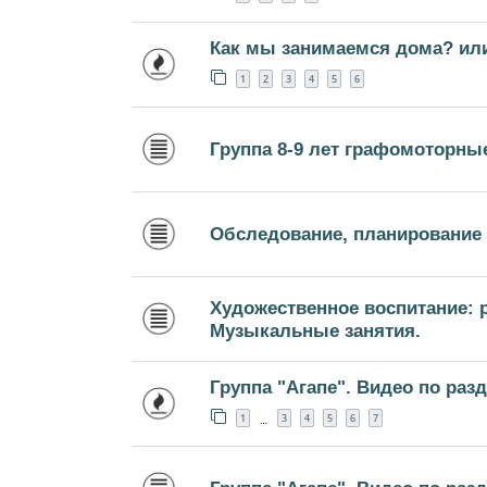
Как мы занимаемся дома? ил
1
2
3
4
5
6
Группа 8-9 лет графомоторны
Обследование, планирование
Художественное воспитание: р
Музыкальные занятия.
Группа "Агапе". Видео по раз
1
3
4
5
6
7
…