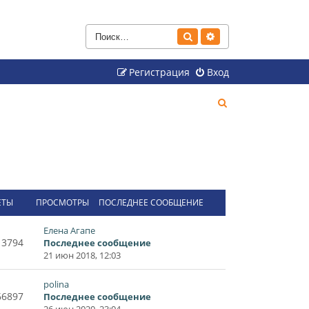
Поиск
Расширенный поиск
Регистрация
Вход
П
о
и
с
к
ЕТЫ
ПРОСМОТРЫ
ПОСЛЕДНЕЕ СООБЩЕНИЕ
Елена Агапе
13794
Последнее сообщение
21 июн 2018, 12:03
polina
66897
Последнее сообщение
26 июн 2020, 23:04