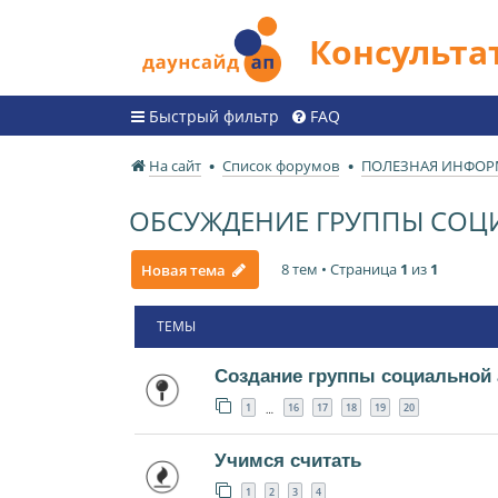
Консульт
Быстрый фильтр
FAQ
На сайт
Список форумов
ПОЛЕЗНАЯ ИНФО
ОБСУЖДЕНИЕ ГРУППЫ СОЦ
8 тем • Страница
1
из
1
Новая тема
ТЕМЫ
Создание группы социальной 
1
16
17
18
19
20
…
Учимся считать
1
2
3
4