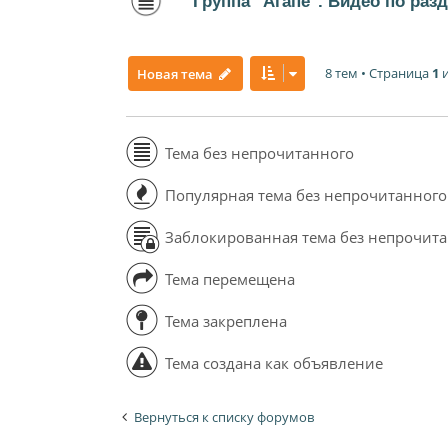
Группа "Агапе". Видео по раз
8 тем • Страница
1
Новая тема
Тема без непрочитанного
Популярная тема без непрочитанного
Заблокированная тема без непрочит
Тема перемещена
Тема закреплена
Тема создана как объявление
Вернуться к списку форумов