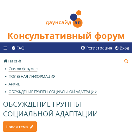
Консультативный форум
FAQ
Регистрация
Вход
П
На сайт
о
Список форумов
и
ПОЛЕЗНАЯ ИНФОРМАЦИЯ
с
АРХИВ
к
ОБСУЖДЕНИЕ ГРУППЫ СОЦИАЛЬНОЙ АДАПТАЦИИ
ОБСУЖДЕНИЕ ГРУППЫ
СОЦИАЛЬНОЙ АДАПТАЦИИ
Новая тема