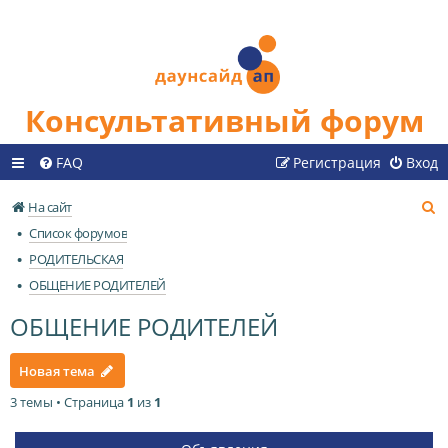
Консультативный форум
FAQ
Регистрация
Вход
П
На сайт
о
Список форумов
и
РОДИТЕЛЬСКАЯ
с
ОБЩЕНИЕ РОДИТЕЛЕЙ
к
ОБЩЕНИЕ РОДИТЕЛЕЙ
Новая тема
3 темы • Страница
1
из
1