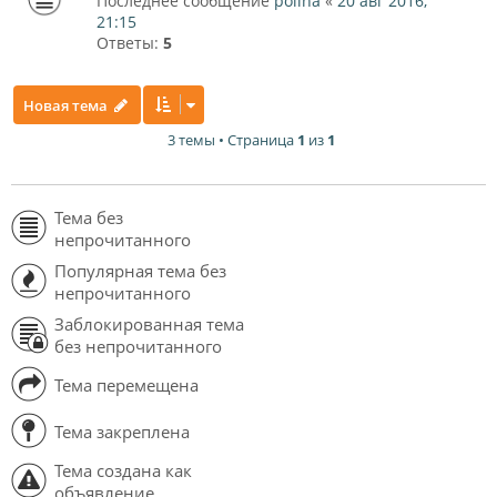
Последнее сообщение
polina
«
20 авг 2016,
21:15
Ответы:
5
Новая тема
3 темы • Страница
1
из
1
Тема без
непрочитанного
Популярная тема без
непрочитанного
Заблокированная тема
без непрочитанного
Тема перемещена
Тема закреплена
Тема создана как
объявление