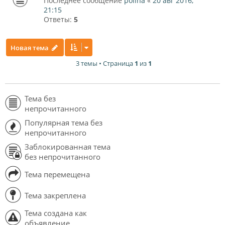
Последнее сообщение
polina
«
20 авг 2016,
21:15
Ответы:
5
Новая тема
3 темы • Страница
1
из
1
Тема без
непрочитанного
Популярная тема без
непрочитанного
Заблокированная тема
без непрочитанного
Тема перемещена
Тема закреплена
Тема создана как
объявление