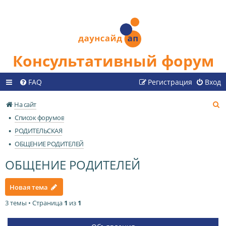
Консультативный форум
FAQ
Регистрация
Вход
П
На сайт
о
Список форумов
и
РОДИТЕЛЬСКАЯ
с
ОБЩЕНИЕ РОДИТЕЛЕЙ
к
ОБЩЕНИЕ РОДИТЕЛЕЙ
Новая тема
3 темы • Страница
1
из
1