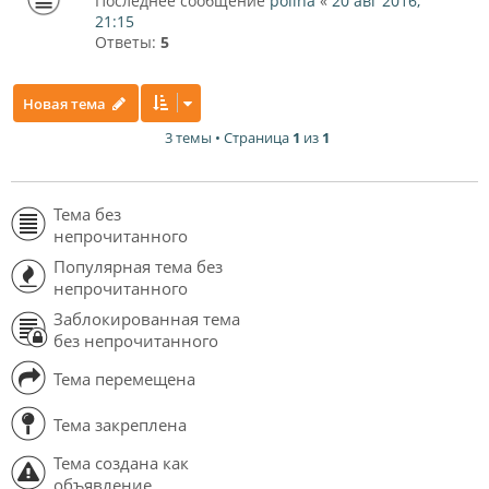
Последнее сообщение
polina
«
20 авг 2016,
21:15
Ответы:
5
Новая тема
3 темы • Страница
1
из
1
Тема без
непрочитанного
Популярная тема без
непрочитанного
Заблокированная тема
без непрочитанного
Тема перемещена
Тема закреплена
Тема создана как
объявление