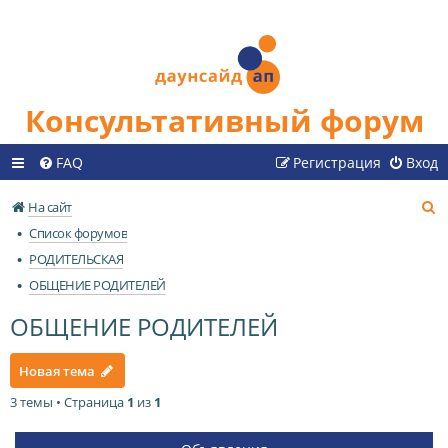
Консультативный форум
FAQ
Регистрация
Вход
П
На сайт
о
Список форумов
и
РОДИТЕЛЬСКАЯ
с
ОБЩЕНИЕ РОДИТЕЛЕЙ
к
ОБЩЕНИЕ РОДИТЕЛЕЙ
Новая тема
3 темы • Страница
1
из
1