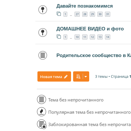
Давайте познакомимся
1
27
28
29
30
31
…
ДОМАШНЕЕ ВИДЕО и фото
1
10
11
12
13
14
…
Родительское сообщество в К
3 темы • Страница
Новая тема
Тема без непрочитанного
Популярная тема без непрочитанного
Заблокированная тема без непрочит