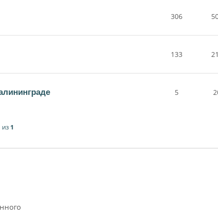
306
5
133
2
алининграде
5
2
1
из
1
анного