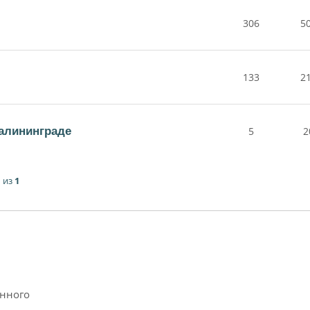
306
5
133
2
алининграде
5
2
1
из
1
анного