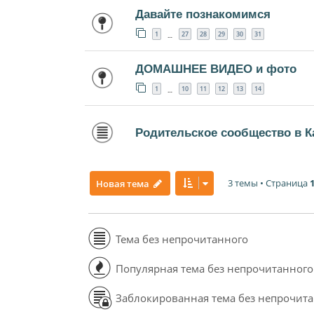
Давайте познакомимся
1
27
28
29
30
31
…
ДОМАШНЕЕ ВИДЕО и фото
1
10
11
12
13
14
…
Родительское сообщество в К
3 темы • Страница
Новая тема
Тема без непрочитанного
Популярная тема без непрочитанного
Заблокированная тема без непрочит