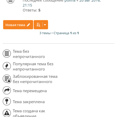
Последнее сообщение
polina
«
20 авг 2016,
21:15
Ответы:
5
Новая тема
3 темы • Страница
1
из
1
Тема без
непрочитанного
Популярная тема без
непрочитанного
Заблокированная тема
без непрочитанного
Тема перемещена
Тема закреплена
Тема создана как
объявление