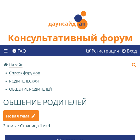
Консультативный форум
FAQ
Регистрация
Вход
П
На сайт
о
Список форумов
и
РОДИТЕЛЬСКАЯ
с
ОБЩЕНИЕ РОДИТЕЛЕЙ
к
ОБЩЕНИЕ РОДИТЕЛЕЙ
Новая тема
3 темы • Страница
1
из
1