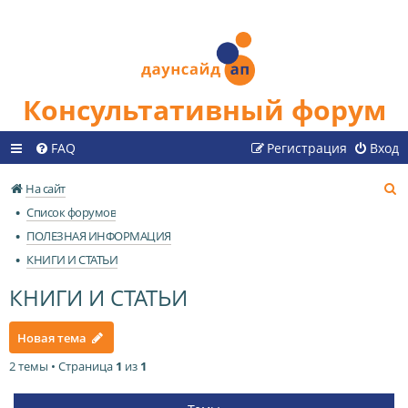
Консультативный форум
FAQ
Регистрация
Вход
П
На сайт
о
Список форумов
и
ПОЛЕЗНАЯ ИНФОРМАЦИЯ
с
КНИГИ И СТАТЬИ
к
КНИГИ И СТАТЬИ
Новая тема
2 темы • Страница
1
из
1