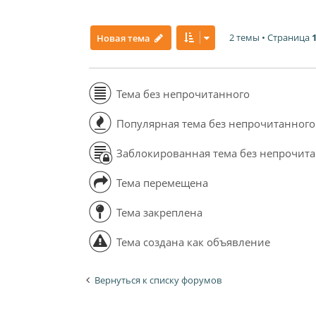
2 темы • Страница
Новая тема
Тема без непрочитанного
Популярная тема без непрочитанного
Заблокированная тема без непрочит
Тема перемещена
Тема закреплена
Тема создана как объявление
Вернуться к списку форумов