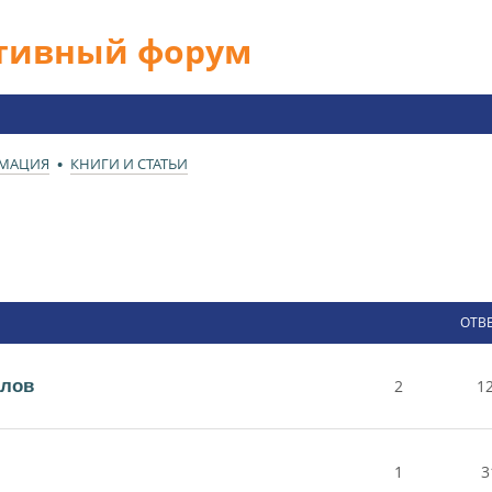
ативный форум
РМАЦИЯ
КНИГИ И СТАТЬИ
ОТВ
алов
2
1
1
3