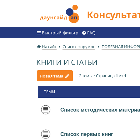
Консульт
Быстрый фильтр
FAQ
На сайт
Список форумов
ПОЛЕЗНАЯ ИНФО
КНИГИ И СТАТЬИ
2 темы • Страница
1
из
1
Новая тема
ТЕМЫ
Список методических матери
Список первых книг