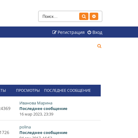
Поиск
Расширенный поиск
Регистрация
Вход
П
о
и
с
к
ЕТЫ
ПРОСМОТРЫ
ПОСЛЕДНЕЕ СООБЩЕНИЕ
Иванова Марина
24369
Последнее сообщение
16 мар 2023, 23:39
polina
1726
Последнее сообщение
04 сен 2017, 16:53