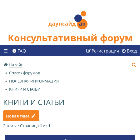
Консультативный форум
FAQ
Регистрация
Вход
П
На сайт
о
Список форумов
и
ПОЛЕЗНАЯ ИНФОРМАЦИЯ
с
КНИГИ И СТАТЬИ
к
КНИГИ И СТАТЬИ
Новая тема
2 темы • Страница
1
из
1