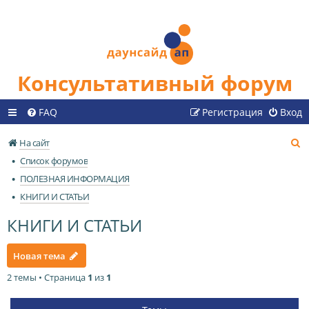
Консультативный форум
FAQ
Регистрация
Вход
П
На сайт
о
Список форумов
и
ПОЛЕЗНАЯ ИНФОРМАЦИЯ
с
КНИГИ И СТАТЬИ
к
КНИГИ И СТАТЬИ
Новая тема
2 темы • Страница
1
из
1