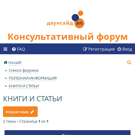
Консультативный форум
FAQ
Регистрация
Вход
П
На сайт
о
Список форумов
и
ПОЛЕЗНАЯ ИНФОРМАЦИЯ
с
КНИГИ И СТАТЬИ
к
КНИГИ И СТАТЬИ
Новая тема
2 темы • Страница
1
из
1