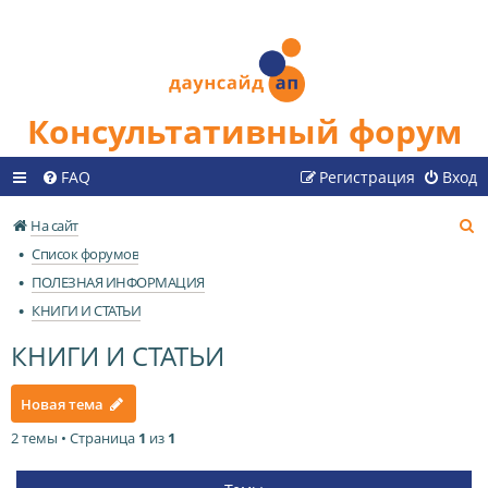
Консультативный форум
FAQ
Регистрация
Вход
П
На сайт
о
Список форумов
и
ПОЛЕЗНАЯ ИНФОРМАЦИЯ
с
КНИГИ И СТАТЬИ
к
КНИГИ И СТАТЬИ
Новая тема
2 темы • Страница
1
из
1