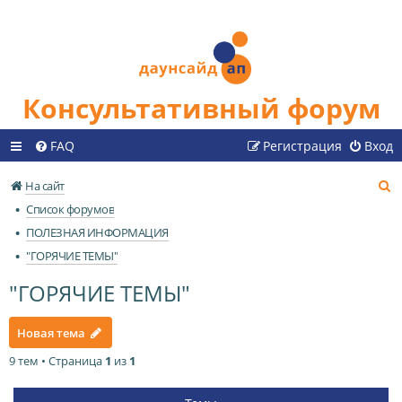
Консультативный форум
FAQ
Регистрация
Вход
П
На сайт
о
Список форумов
и
ПОЛЕЗНАЯ ИНФОРМАЦИЯ
с
"ГОРЯЧИЕ ТЕМЫ"
к
"ГОРЯЧИЕ ТЕМЫ"
Новая тема
9 тем • Страница
1
из
1