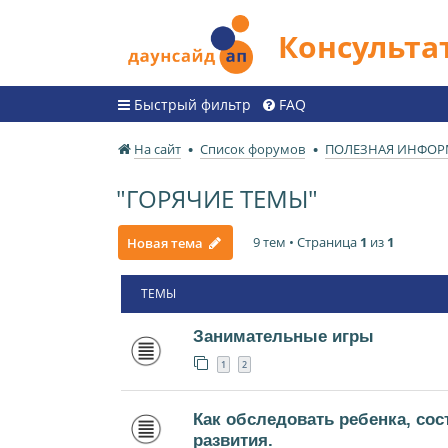
Консульт
Быстрый фильтр
FAQ
На сайт
Список форумов
ПОЛЕЗНАЯ ИНФО
"ГОРЯЧИЕ ТЕМЫ"
9 тем • Страница
1
из
1
Новая тема
ТЕМЫ
Занимательные игры
1
2
Как обследовать ребенка, сос
развития.