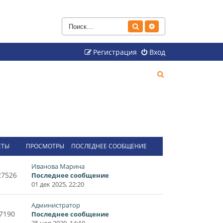
Поиск
Расширенный поиск
Регистрация
Вход
П
о
и
с
к
ЕТЫ
ПРОСМОТРЫ
ПОСЛЕДНЕЕ СООБЩЕНИЕ
Иванова Марина
27526
Последнее сообщение
01 дек 2025, 22:20
Администратор
7190
Последнее сообщение
25 ноя 2020, 14:19