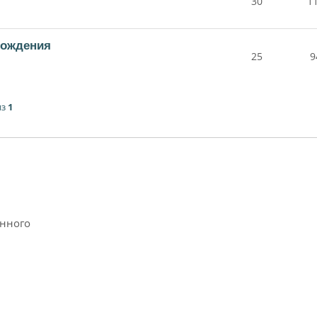
30
1
рождения
25
9
из
1
анного