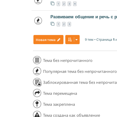
1
2
3
4
Развиваем общение и речь с 
1
2
3
9 тем • Страница
1
Новая тема
Тема без непрочитанного
Популярная тема без непрочитанного
Заблокированная тема без непрочит
Тема перемещена
Тема закреплена
Тема создана как объявление