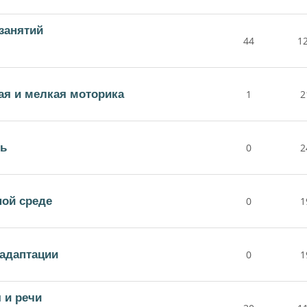
занятий
44
1
ая и мелкая моторика
1
2
нь
0
2
ной среде
0
1
адаптации
0
1
 и речи