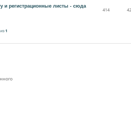
ту и регистрационные листы - сюда
414
4
из
1
анного