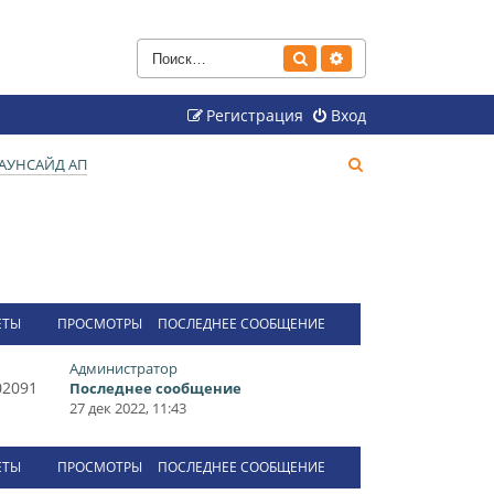
Поиск
Расширенный поиск
Регистрация
Вход
П
АУНСАЙД АП
о
и
с
к
ЕТЫ
ПРОСМОТРЫ
ПОСЛЕДНЕЕ СООБЩЕНИЕ
Администратор
02091
Последнее сообщение
27 дек 2022, 11:43
ЕТЫ
ПРОСМОТРЫ
ПОСЛЕДНЕЕ СООБЩЕНИЕ