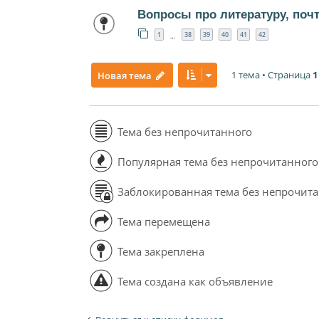
Вопросы про литературу, поч
1
38
39
40
41
42
…
1 тема • Страница
1
Новая тема
Тема без непрочитанного
Популярная тема без непрочитанного
Заблокированная тема без непрочит
Тема перемещена
Тема закреплена
Тема создана как объявление