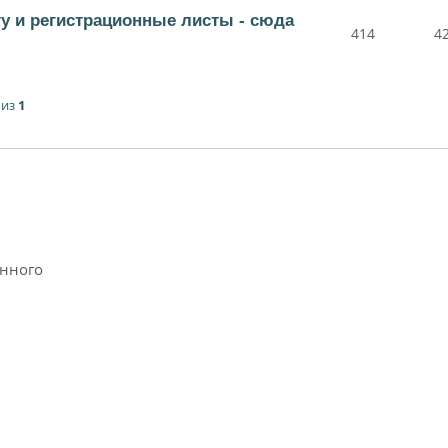
ту и регистрационные листы - сюда
414
4
из
1
анного