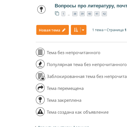
Вопросы про литературу, поч
1
38
39
40
41
42
…
1 тема • Страница
1
Новая тема
Тема без непрочитанного
Популярная тема без непрочитанного
Заблокированная тема без непрочит
Тема перемещена
Тема закреплена
Тема создана как объявление