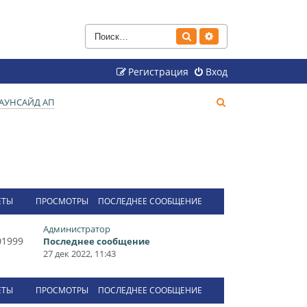
Поиск
Расширенный поиск
Регистрация
Вход
П
АУНСАЙД АП
о
и
с
к
ЕТЫ
ПРОСМОТРЫ
ПОСЛЕДНЕЕ СООБЩЕНИЕ
Администратор
01999
Последнее сообщение
27 дек 2022, 11:43
ЕТЫ
ПРОСМОТРЫ
ПОСЛЕДНЕЕ СООБЩЕНИЕ