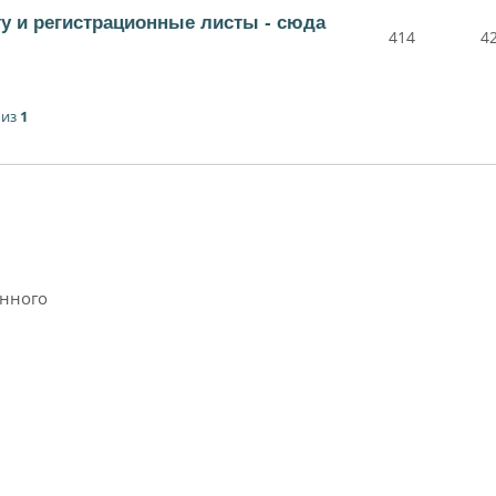
ту и регистрационные листы - сюда
414
4
из
1
анного