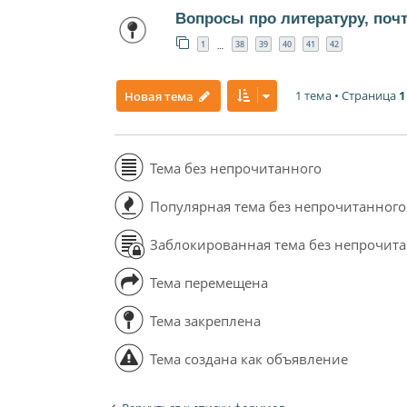
Вопросы про литературу, поч
1
38
39
40
41
42
…
1 тема • Страница
1
Новая тема
Тема без непрочитанного
Популярная тема без непрочитанного
Заблокированная тема без непрочит
Тема перемещена
Тема закреплена
Тема создана как объявление