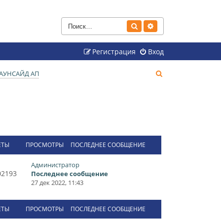
Поиск
Расширенный поиск
Регистрация
Вход
П
АУНСАЙД АП
о
и
с
к
ЕТЫ
ПРОСМОТРЫ
ПОСЛЕДНЕЕ СООБЩЕНИЕ
Администратор
02193
Последнее сообщение
27 дек 2022, 11:43
ЕТЫ
ПРОСМОТРЫ
ПОСЛЕДНЕЕ СООБЩЕНИЕ