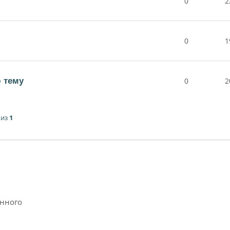
0
2
0
1
 тему
0
2
из
1
анного