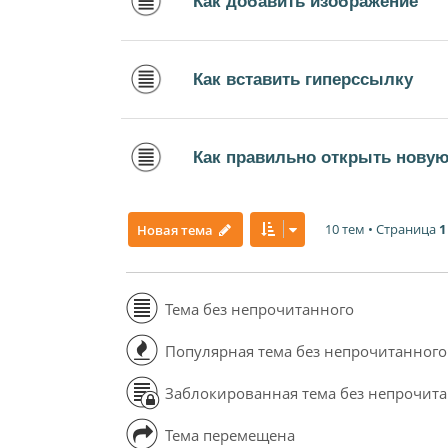
Как добавить изображение
Как вставить гиперссылку
Как правильно открыть новую
10 тем • Страница
1
Новая тема
Тема без непрочитанного
Популярная тема без непрочитанного
Заблокированная тема без непрочит
Тема перемещена