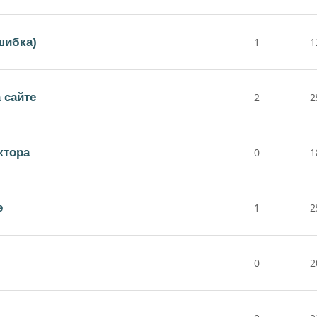
шибка)
1
1
 сайте
2
2
ктора
0
1
е
1
2
0
2