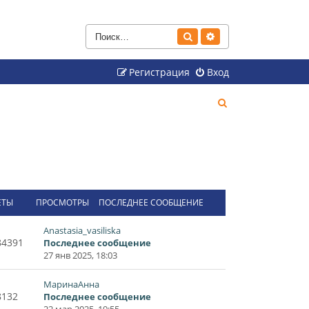
Поиск
Расширенный поиск
Регистрация
Вход
П
о
и
с
к
ЕТЫ
ПРОСМОТРЫ
ПОСЛЕДНЕЕ СООБЩЕНИЕ
Anastasia_vasiliska
84391
Последнее сообщение
27 янв 2025, 18:03
МаринаАнна
8132
Последнее сообщение
22 мар 2025, 19:55