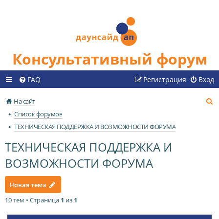
Консультативный форум
FAQ
Регистрация
Вход
П
На сайт
о
Список форумов
и
ТЕХНИЧЕСКАЯ ПОДДЕРЖКА И ВОЗМОЖНОСТИ ФОРУМА
с
ТЕХНИЧЕСКАЯ ПОДДЕРЖКА И
к
ВОЗМОЖНОСТИ ФОРУМА
Новая тема
10 тем • Страница
1
из
1